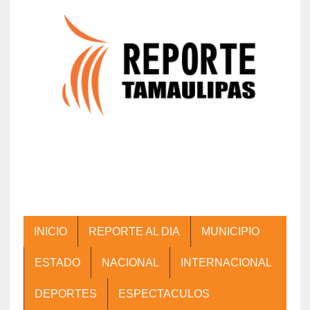
INICIO
REPORTE AL DIA
MUNICIPIO
ESTADO
NACIONAL
INTERNACIONAL
DEPORTES
ESPECTACULOS