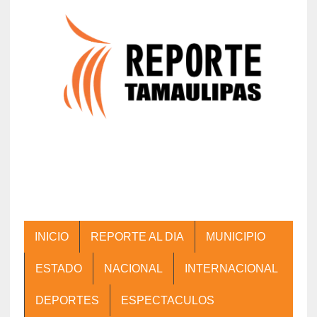
INICIO
REPORTE AL DIA
MUNICIPIO
ESTADO
NACIONAL
INTERNACIONAL
DEPORTES
ESPECTACULOS