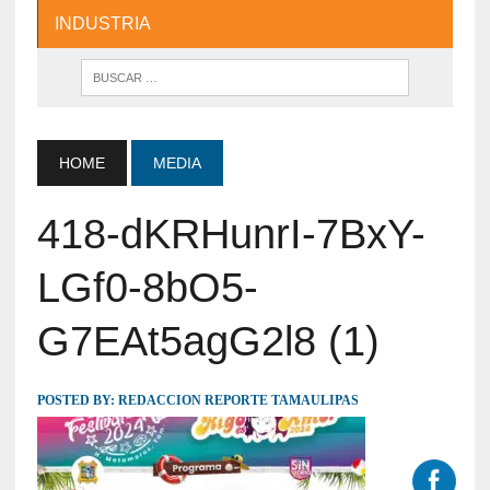
INDUSTRIA
HOME
MEDIA
418-dKRHunrI-7BxY-
LGf0-8bO5-
G7EAt5agG2l8 (1)
POSTED BY:
REDACCION REPORTE TAMAULIPAS