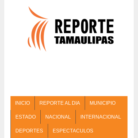
INICIO
REPORTE AL DIA
MUNICIPIO
ESTADO
NACIONAL
INTERNACIONAL
DEPORTES
ESPECTACULOS