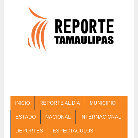
INICIO
REPORTE AL DIA
MUNICIPIO
ESTADO
NACIONAL
INTERNACIONAL
DEPORTES
ESPECTACULOS