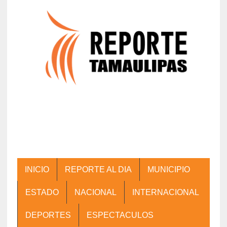
INICIO
REPORTE AL DIA
MUNICIPIO
ESTADO
NACIONAL
INTERNACIONAL
DEPORTES
ESPECTACULOS