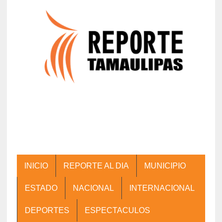
INICIO
REPORTE AL DIA
MUNICIPIO
ESTADO
NACIONAL
INTERNACIONAL
DEPORTES
ESPECTACULOS