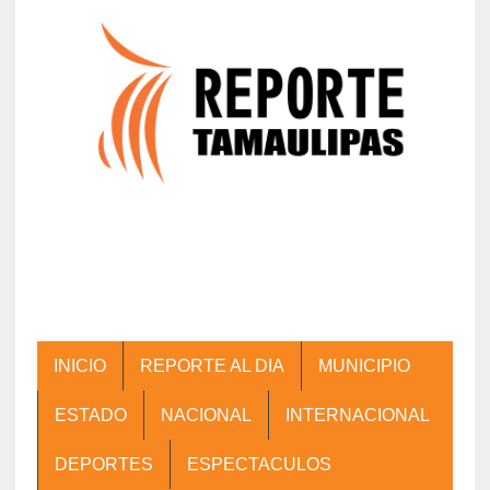
INICIO
REPORTE AL DIA
MUNICIPIO
ESTADO
NACIONAL
INTERNACIONAL
DEPORTES
ESPECTACULOS