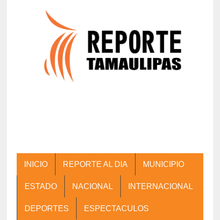
INICIO
REPORTE AL DIA
MUNICIPIO
ESTADO
NACIONAL
INTERNACIONAL
DEPORTES
ESPECTACULOS