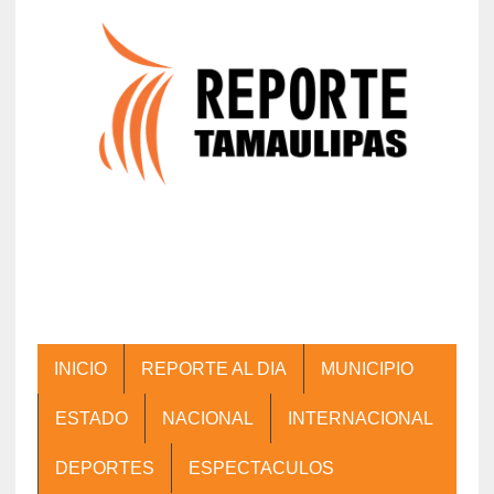
INICIO
REPORTE AL DIA
MUNICIPIO
ESTADO
NACIONAL
INTERNACIONAL
DEPORTES
ESPECTACULOS