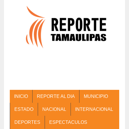
INICIO
REPORTE AL DIA
MUNICIPIO
ESTADO
NACIONAL
INTERNACIONAL
DEPORTES
ESPECTACULOS