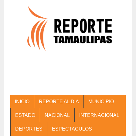
INICIO
REPORTE AL DIA
MUNICIPIO
ESTADO
NACIONAL
INTERNACIONAL
DEPORTES
ESPECTACULOS