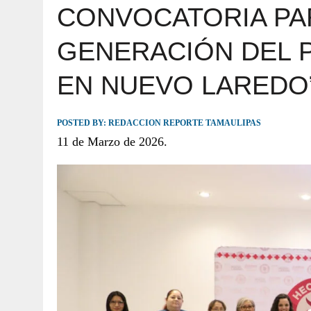
CONVOCATORIA PA
JULIO 30, 2026
|
TAMAULIPAS TE INVITA A DESCUBRIR EL 
GENERACIÓN DEL 
EN NUEVO LAREDO”
POSTED BY:
REDACCION REPORTE TAMAULIPAS
11 de Marzo de 2026.