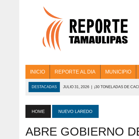
INICIO
REPORTE AL DIA
MUNICIPIO
DESTACADAS
JULIO 31, 2026
|
¡30 TONELADAS DE CA
ACCIONES DE LIMPIEZA EN LOS PRESIDE
JULIO 31, 2026
|
FORTALECE TAMAULIPAS SU CONECTIVIDA
HOME
NUEVO LAREDO
JULIO 30, 2026
|
💧🚰 ¡AGUA PARA LA COMUNIDAD!
ABRE GOBIERNO D
JULIO 30, 2026
|
¡TRABAJO EN EQUIPO Y RESULTADOS! 
DE COLONIA.