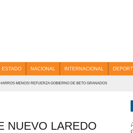
ESTADO
NACIONAL
INTERNACIONAL
DEPORT
CHARROS MENOS! REFUERZA GOBIERNO DE BETO GRANADOS
NTES.
D Y PROMOCIÓN TURÍSTICA DESDE EL AIFA.
E NUEVO LAREDO
ENCABEZA BETO GRANADOS MESA DE TRABAJO CON PRESIDENTES
¡
G