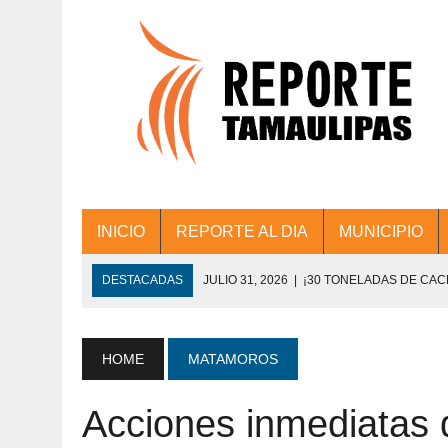
INICIO
REPORTE AL DIA
MUNICIPIO
DESTACADAS
JULIO 31, 2026
|
¡30 TONELADAS DE CA
ACCIONES DE LIMPIEZA EN LOS PRESIDE
JULIO 31, 2026
|
FORTALECE TAMAULIPAS SU CONECTIVIDA
HOME
MATAMOROS
JULIO 30, 2026
|
💧🚰 ¡AGUA PARA LA COMUNIDAD!
Acciones inmediatas d
JULIO 30, 2026
|
¡TRABAJO EN EQUIPO Y RESULTADOS! 
DE COLONIA.