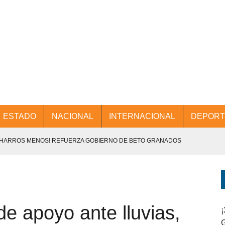
ESTADO
NACIONAL
INTERNACIONAL
DEPORT
CHARROS MENOS! REFUERZA GOBIERNO DE BETO GRANADOS
NTES.
D Y PROMOCIÓN TURÍSTICA DESDE EL AIFA.
e apoyo ante lluvias,
ENCABEZA BETO GRANADOS MESA DE TRABAJO CON PRESIDENTES
¡
G