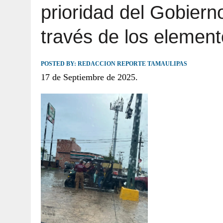
prioridad del Gobier
JULIO 30, 2026
|
TAMAULIPAS TE INVITA A DESCUBRIR EL 
través de los elemento
POSTED BY:
REDACCION REPORTE TAMAULIPAS
17 de Septiembre de 2025.