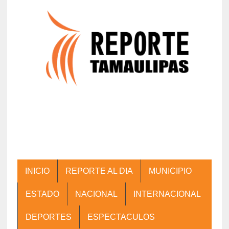
INICIO
REPORTE AL DIA
MUNICIPIO
ESTADO
NACIONAL
INTERNACIONAL
DEPORTES
ESPECTACULOS