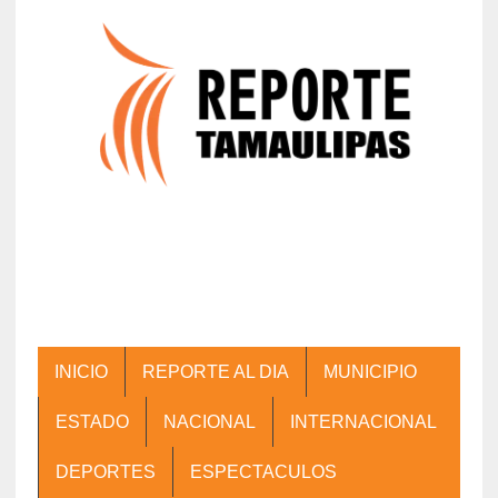
INICIO
REPORTE AL DIA
MUNICIPIO
ESTADO
NACIONAL
INTERNACIONAL
DEPORTES
ESPECTACULOS