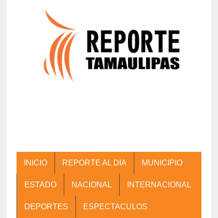
INICIO
REPORTE AL DIA
MUNICIPIO
ESTADO
NACIONAL
INTERNACIONAL
DEPORTES
ESPECTACULOS