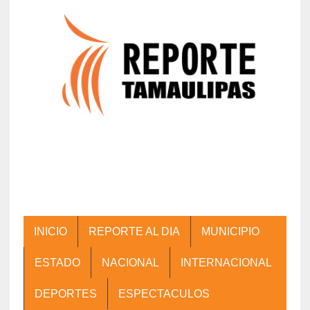
INICIO
REPORTE AL DIA
MUNICIPIO
ESTADO
NACIONAL
INTERNACIONAL
DEPORTES
ESPECTACULOS