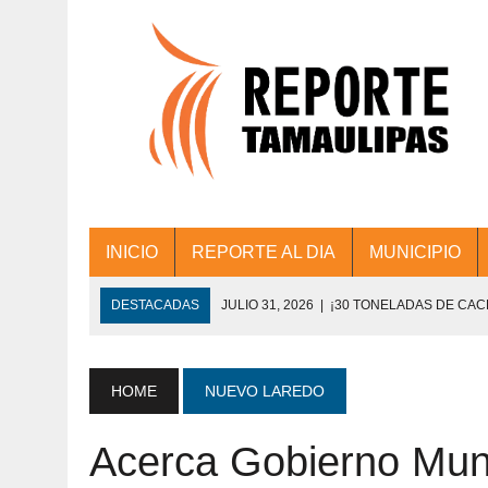
INICIO
REPORTE AL DIA
MUNICIPIO
DESTACADAS
JULIO 31, 2026
|
¡30 TONELADAS DE CA
ACCIONES DE LIMPIEZA EN LOS PRESIDE
JULIO 31, 2026
|
FORTALECE TAMAULIPAS SU CONECTIVIDA
HOME
NUEVO LAREDO
JULIO 30, 2026
|
💧🚰 ¡AGUA PARA LA COMUNIDAD!
Acerca Gobierno Muni
JULIO 30, 2026
|
¡TRABAJO EN EQUIPO Y RESULTADOS! 
DE COLONIA.