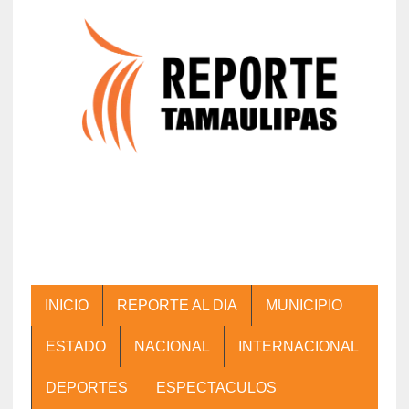
INICIO
REPORTE AL DIA
MUNICIPIO
ESTADO
NACIONAL
INTERNACIONAL
DEPORTES
ESPECTACULOS