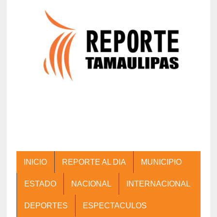
INICIO
REPORTE AL DIA
MUNICIPIO
ESTADO
NACIONAL
INTERNACIONAL
DEPORTES
ESPECTACULOS