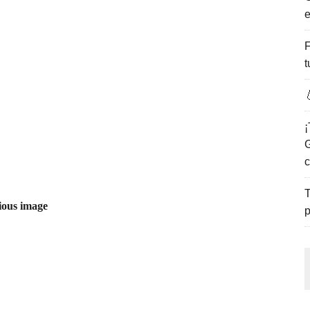
e
ENCANTO DE LAS PLAYAS DEL GOLFO DE MÉXICO.
F
t

¡
G
c
T
ious image
p