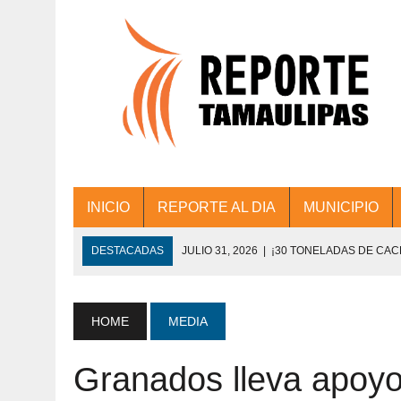
INICIO
REPORTE AL DIA
MUNICIPIO
DESTACADAS
JULIO 31, 2026
|
¡30 TONELADAS DE CA
ACCIONES DE LIMPIEZA EN LOS PRESIDE
JULIO 31, 2026
|
FORTALECE TAMAULIPAS SU CONECTIVIDA
HOME
MEDIA
JULIO 30, 2026
|
💧🚰 ¡AGUA PARA LA COMUNIDAD!
Granados lleva apoyo
JULIO 30, 2026
|
¡TRABAJO EN EQUIPO Y RESULTADOS! 
DE COLONIA.