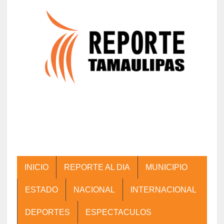
INICIO
REPORTE AL DIA
MUNICIPIO
ESTADO
NACIONAL
INTERNACIONAL
DEPORTES
ESPECTACULOS