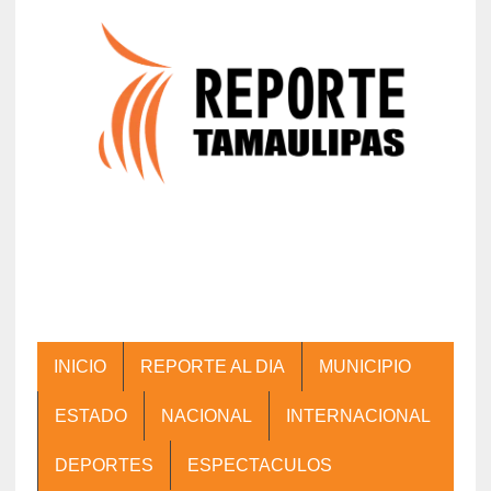
INICIO
REPORTE AL DIA
MUNICIPIO
ESTADO
NACIONAL
INTERNACIONAL
DEPORTES
ESPECTACULOS