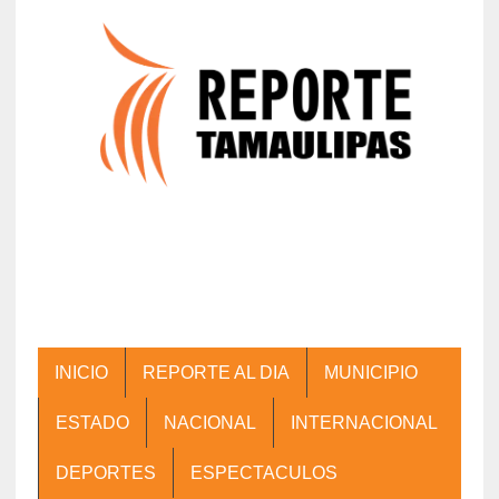
INICIO
REPORTE AL DIA
MUNICIPIO
ESTADO
NACIONAL
INTERNACIONAL
DEPORTES
ESPECTACULOS