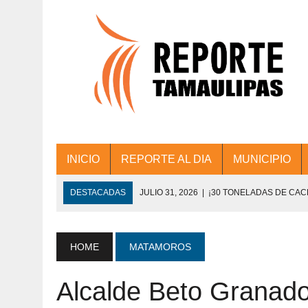
INICIO
REPORTE AL DIA
MUNICIPIO
DESTACADAS
JULIO 31, 2026
|
¡30 TONELADAS DE CA
ACCIONES DE LIMPIEZA EN LOS PRESIDE
JULIO 31, 2026
|
FORTALECE TAMAULIPAS SU CONECTIVIDA
HOME
MATAMOROS
JULIO 30, 2026
|
💧🚰 ¡AGUA PARA LA COMUNIDAD!
Alcalde Beto Granado
JULIO 30, 2026
|
¡TRABAJO EN EQUIPO Y RESULTADOS! 
DE COLONIA.