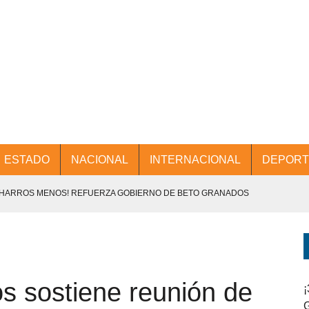
ESTADO
NACIONAL
INTERNACIONAL
DEPORT
CHARROS MENOS! REFUERZA GOBIERNO DE BETO GRANADOS
NTES.
D Y PROMOCIÓN TURÍSTICA DESDE EL AIFA.
s sostiene reunión de
ENCABEZA BETO GRANADOS MESA DE TRABAJO CON PRESIDENTES
¡
G