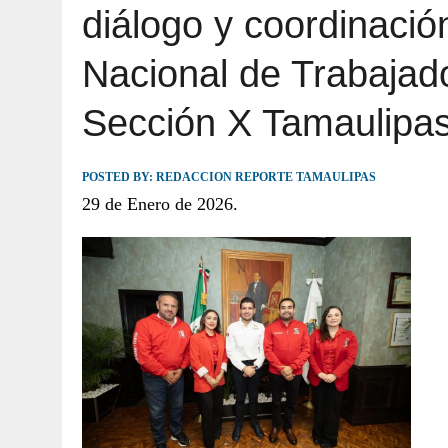
diálogo y coordinació
JULIO 30, 2026
|
TAMAULIPAS TE INVITA A DESCUBRIR EL 
Nacional de Trabajado
Sección X Tamaulipas
POSTED BY:
REDACCION REPORTE TAMAULIPAS
29 de Enero de 2026.