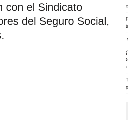
n con el Sindicato
e
ENCANTO DE LAS PLAYAS DEL GOLFO DE MÉXICO.
res del Seguro Social,
F
t
.

¡
G
c
T
p