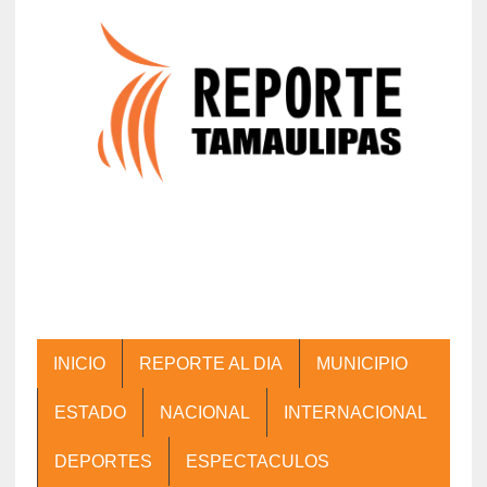
INICIO
REPORTE AL DIA
MUNICIPIO
ESTADO
NACIONAL
INTERNACIONAL
DEPORTES
ESPECTACULOS