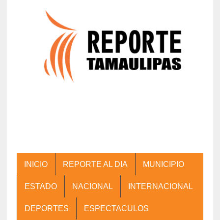
INICIO
REPORTE AL DIA
MUNICIPIO
ESTADO
NACIONAL
INTERNACIONAL
DEPORTES
ESPECTACULOS