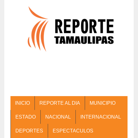
INICIO
REPORTE AL DIA
MUNICIPIO
ESTADO
NACIONAL
INTERNACIONAL
DEPORTES
ESPECTACULOS