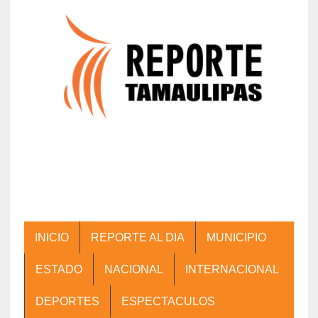
INICIO
REPORTE AL DIA
MUNICIPIO
ESTADO
NACIONAL
INTERNACIONAL
DEPORTES
ESPECTACULOS