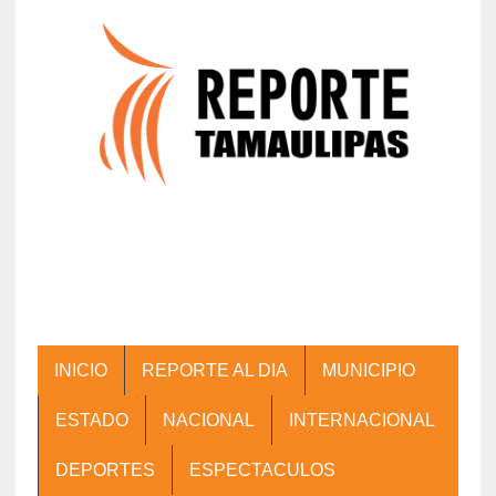
INICIO
REPORTE AL DIA
MUNICIPIO
ESTADO
NACIONAL
INTERNACIONAL
DEPORTES
ESPECTACULOS