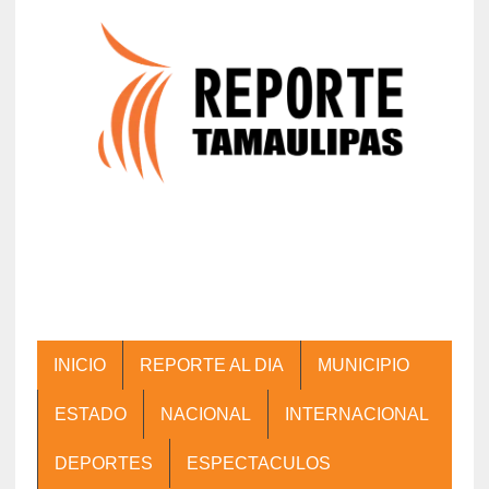
INICIO
REPORTE AL DIA
MUNICIPIO
ESTADO
NACIONAL
INTERNACIONAL
DEPORTES
ESPECTACULOS