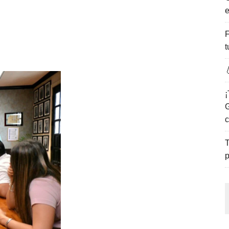
e
ENCANTO DE LAS PLAYAS DEL GOLFO DE MÉXICO.
F
t

¡
G
c
T
p