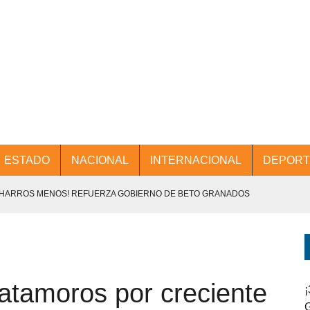
ESTADO
NACIONAL
INTERNACIONAL
DEPORT
CHARROS MENOS! REFUERZA GOBIERNO DE BETO GRANADOS
NTES.
D Y PROMOCIÓN TURÍSTICA DESDE EL AIFA.
atamoros por creciente
ENCABEZA BETO GRANADOS MESA DE TRABAJO CON PRESIDENTES
¡
G