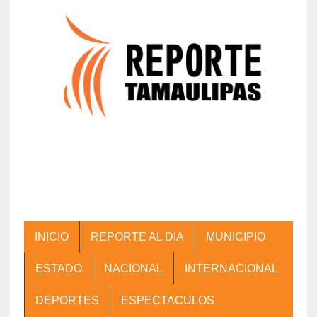
INICIO
REPORTE AL DIA
MUNICIPIO
ESTADO
NACIONAL
INTERNACIONAL
DEPORTES
ESPECTACULOS