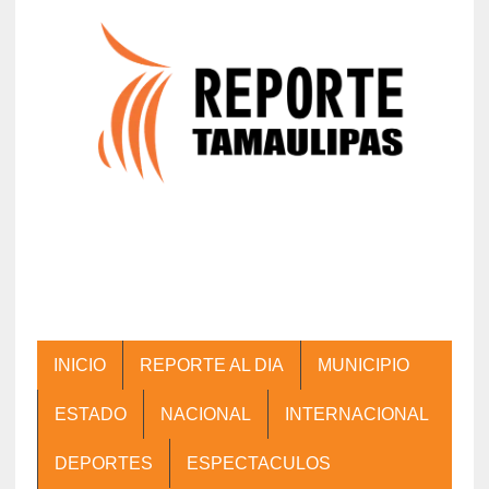
INICIO
REPORTE AL DIA
MUNICIPIO
ESTADO
NACIONAL
INTERNACIONAL
DEPORTES
ESPECTACULOS