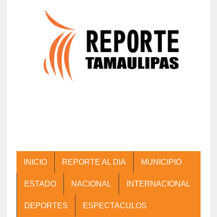
INICIO
REPORTE AL DIA
MUNICIPIO
ESTADO
NACIONAL
INTERNACIONAL
DEPORTES
ESPECTACULOS