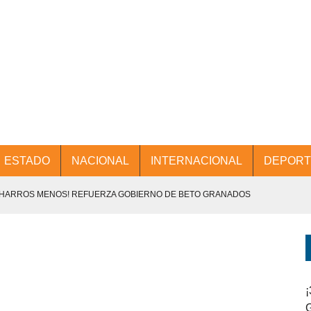
ESTADO
NACIONAL
INTERNACIONAL
DEPORT
CHARROS MENOS! REFUERZA GOBIERNO DE BETO GRANADOS
NTES.
D Y PROMOCIÓN TURÍSTICA DESDE EL AIFA.
ENCABEZA BETO GRANADOS MESA DE TRABAJO CON PRESIDENTES
¡
G