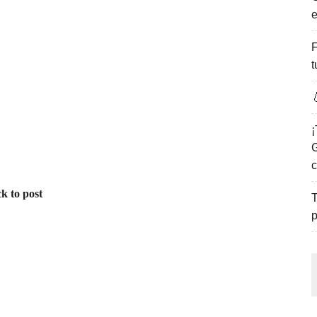
e
ENCANTO DE LAS PLAYAS DEL GOLFO DE MÉXICO.
F
t

¡
G
c
k to post
T
p