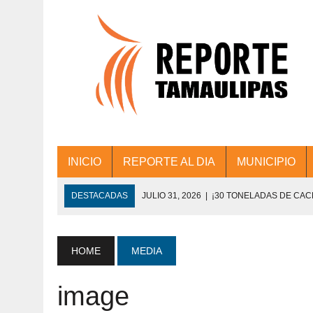
INICIO
REPORTE AL DIA
MUNICIPIO
DESTACADAS
JULIO 31, 2026
|
¡30 TONELADAS DE CA
ACCIONES DE LIMPIEZA EN LOS PRESIDE
JULIO 31, 2026
|
FORTALECE TAMAULIPAS SU CONECTIVIDA
HOME
MEDIA
JULIO 30, 2026
|
💧🚰 ¡AGUA PARA LA COMUNIDAD!
image
JULIO 30, 2026
|
¡TRABAJO EN EQUIPO Y RESULTADOS! 
DE COLONIA.