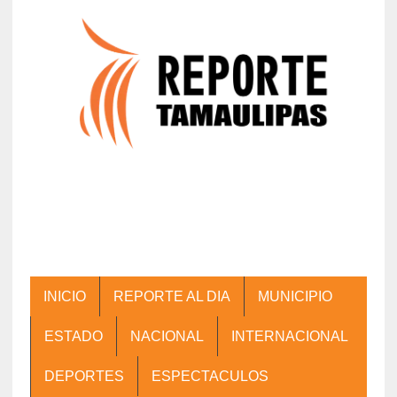
INICIO
REPORTE AL DIA
MUNICIPIO
ESTADO
NACIONAL
INTERNACIONAL
DEPORTES
ESPECTACULOS