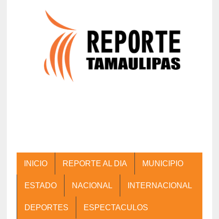
INICIO
REPORTE AL DIA
MUNICIPIO
ESTADO
NACIONAL
INTERNACIONAL
DEPORTES
ESPECTACULOS