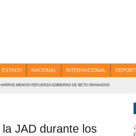
ESTADO
NACIONAL
INTERNACIONAL
DEPORT
CHARROS MENOS! REFUERZA GOBIERNO DE BETO GRANADOS
NTES.
D Y PROMOCIÓN TURÍSTICA DESDE EL AIFA.
 la JAD durante los
ENCABEZA BETO GRANADOS MESA DE TRABAJO CON PRESIDENTES
¡
G