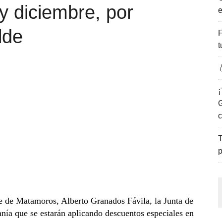
 diciembre, por
e
ENCANTO DE LAS PLAYAS DEL GOLFO DE MÉXICO.
lde
F
t

¡
G
c
T
p
e de Matamoros, Alberto Granados Fávila, la Junta de
nía que se estarán aplicando descuentos especiales en