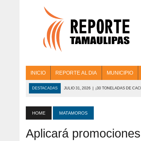
INICIO
REPORTE AL DIA
MUNICIPIO
DESTACADAS
JULIO 31, 2026
|
¡30 TONELADAS DE CA
ACCIONES DE LIMPIEZA EN LOS PRESIDE
JULIO 31, 2026
|
FORTALECE TAMAULIPAS SU CONECTIVIDA
HOME
MATAMOROS
JULIO 30, 2026
|
💧🚰 ¡AGUA PARA LA COMUNIDAD!
Aplicará promociones
JULIO 30, 2026
|
¡TRABAJO EN EQUIPO Y RESULTADOS! 
DE COLONIA.