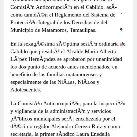
ComisiÃ³n AnticorrupciÃ³n en el Cabildo, asÃ­
como tambiÃ©n el Reglamento del Sistema de
ProtecciÃ³n Integral de los Derechos de del
Municipio de Matamoros, Tamaulipas.
En la sexagÃ©sima sÃ©ptima sesiÃ³n ordinaria de
Cabildo que presidiÃ³ el Alcalde Mario Alberto
LÃ³pez HernÃ¡ndez se aprobaron por unanimidad
los dos punto de acuerdo antes mencionados, en
beneficio de las familias matamorenses y
especialmente de las NiÃ±as, NiÃ±os y
Adolescentes.
La ComisiÃ³n AnticorrupciÃ³n, para la inspecciÃ³n
y vigilancia de la administraciÃ³n y servicios
pÃºblicos municipales serÃ¡ encabezada por el
dÃ©cimo regidor Alejandro Cerezo Ruiz y como
secretaria, la primer sÃ­ndico Laura Enedelia