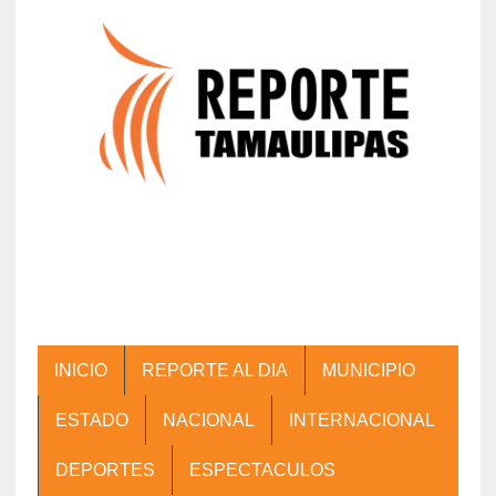
INICIO
REPORTE AL DIA
MUNICIPIO
ESTADO
NACIONAL
INTERNACIONAL
DEPORTES
ESPECTACULOS