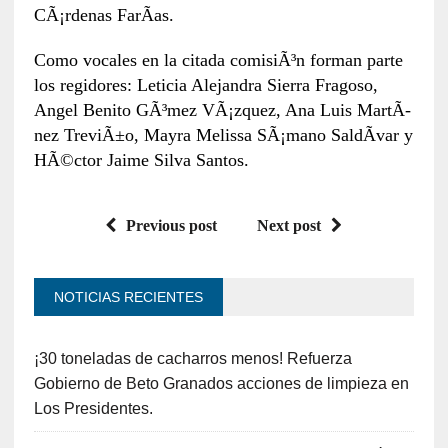
CÃ¡rdenas FarÃ­as.
Como vocales en la citada comisiÃ³n forman parte
los regidores: Leticia Alejandra Sierra Fragoso,
Angel Benito GÃ³mez VÃ¡zquez, Ana Luis MartÃ­
nez TreviÃ±o, Mayra Melissa SÃ¡mano SaldÃ­var y
HÃ©ctor Jaime Silva Santos.
Previous post
Next post
NOTICIAS RECIENTES
¡30 toneladas de cacharros menos! Refuerza
Gobierno de Beto Granados acciones de limpieza en
Los Presidentes.