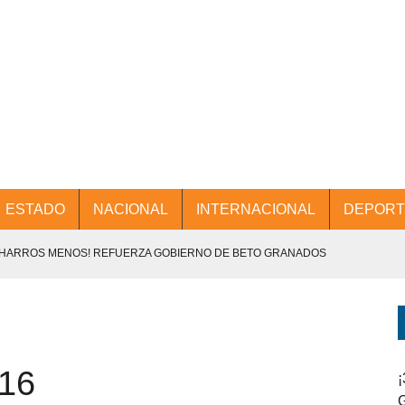
ESTADO
NACIONAL
INTERNACIONAL
DEPORT
CHARROS MENOS! REFUERZA GOBIERNO DE BETO GRANADOS
NTES.
D Y PROMOCIÓN TURÍSTICA DESDE EL AIFA.
16
ENCABEZA BETO GRANADOS MESA DE TRABAJO CON PRESIDENTES
¡
G