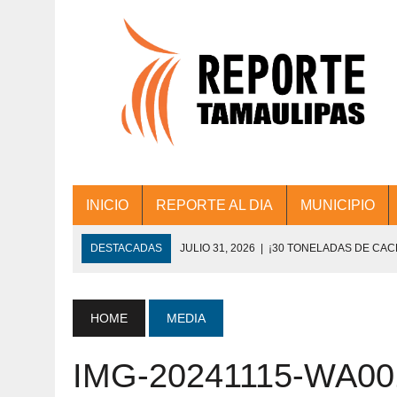
INICIO
REPORTE AL DIA
MUNICIPIO
DESTACADAS
JULIO 31, 2026
|
¡30 TONELADAS DE CA
ACCIONES DE LIMPIEZA EN LOS PRESIDE
JULIO 31, 2026
|
FORTALECE TAMAULIPAS SU CONECTIVIDA
HOME
MEDIA
JULIO 30, 2026
|
💧🚰 ¡AGUA PARA LA COMUNIDAD!
IMG-20241115-WA00
JULIO 30, 2026
|
¡TRABAJO EN EQUIPO Y RESULTADOS! 
DE COLONIA.