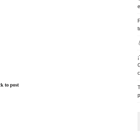
e
ENCANTO DE LAS PLAYAS DEL GOLFO DE MÉXICO.
F
t

¡
G
c
k to post
T
p