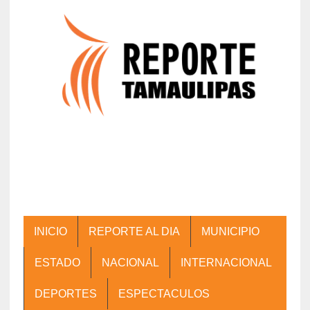
INICIO
REPORTE AL DIA
MUNICIPIO
ESTADO
NACIONAL
INTERNACIONAL
DEPORTES
ESPECTACULOS