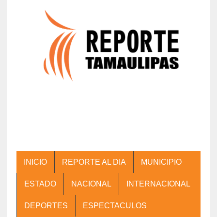
INICIO
REPORTE AL DIA
MUNICIPIO
ESTADO
NACIONAL
INTERNACIONAL
DEPORTES
ESPECTACULOS