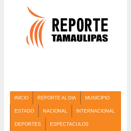
INICIO
REPORTE AL DIA
MUNICIPIO
ESTADO
NACIONAL
INTERNACIONAL
DEPORTES
ESPECTACULOS