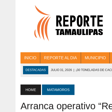
INICIO
REPORTE AL DIA
MUNICIPIO
DESTACADAS
JULIO 31, 2026
|
¡30 TONELADAS DE CA
ACCIONES DE LIMPIEZA EN LOS PRESIDE
JULIO 31, 2026
|
FORTALECE TAMAULIPAS SU CONECTIVIDA
HOME
MATAMOROS
JULIO 30, 2026
|
💧🚰 ¡AGUA PARA LA COMUNIDAD!
Arranca operativo “R
JULIO 30, 2026
|
¡TRABAJO EN EQUIPO Y RESULTADOS! 
DE COLONIA.