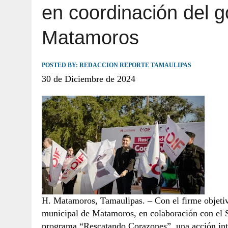
en coordinación del g
JULIO 30, 2026
|
TAMAULIPAS TE INVITA A DESCUBRIR EL 
Matamoros
POSTED BY:
REDACCION REPORTE TAMAULIPAS
30 de Diciembre de 2024
H. Matamoros, Tamaulipas. – Con el firme objetivo
municipal de Matamoros, en colaboración con el 
programa “Rescatando Corazones”, una acción inte