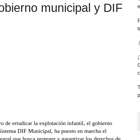
obierno municipal y DIF
e
ENCANTO DE LAS PLAYAS DEL GOLFO DE MÉXICO.
F
t

¡
G
c
T
p
 de erradicar la explotación infantil, el gobierno
Sistema DIF Municipal, ha puesto en marcha el
gral que busca proteger y garantizar los derechos de