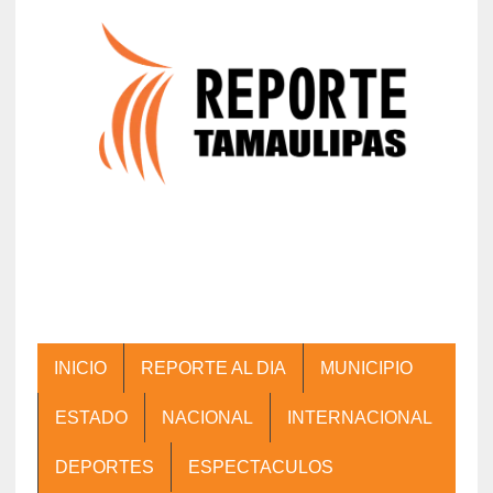
INICIO
REPORTE AL DIA
MUNICIPIO
ESTADO
NACIONAL
INTERNACIONAL
DEPORTES
ESPECTACULOS