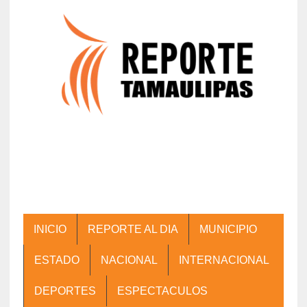
INICIO
REPORTE AL DIA
MUNICIPIO
ESTADO
NACIONAL
INTERNACIONAL
DEPORTES
ESPECTACULOS