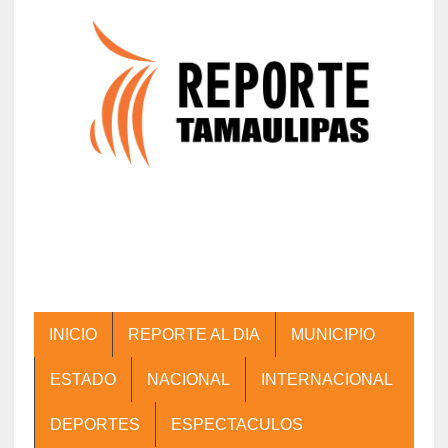
INICIO
REPORTE AL DIA
MUNICIPIO
ESTADO
NACIONAL
INTERNACIONAL
DEPORTES
ESPECTACULOS