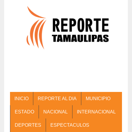
INICIO
REPORTE AL DIA
MUNICIPIO
ESTADO
NACIONAL
INTERNACIONAL
DEPORTES
ESPECTACULOS