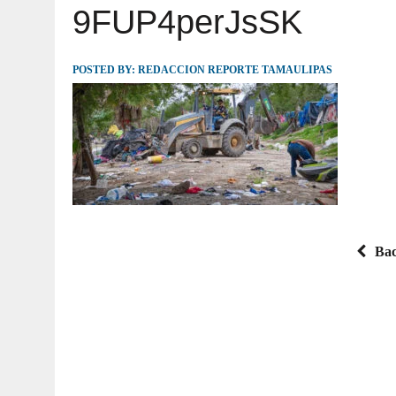
9FUP4perJsSK
JULIO 30, 2026
|
TAMAULIPAS TE INVITA A DESCUBRIR EL 
POSTED BY:
REDACCION REPORTE TAMAULIPAS
Bac