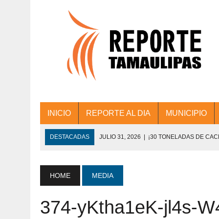
INICIO
REPORTE AL DIA
MUNICIPIO
DESTACADAS
JULIO 31, 2026
|
¡30 TONELADAS DE CA
ACCIONES DE LIMPIEZA EN LOS PRESIDE
JULIO 31, 2026
|
FORTALECE TAMAULIPAS SU CONECTIVIDA
HOME
MEDIA
JULIO 30, 2026
|
💧🚰 ¡AGUA PARA LA COMUNIDAD!
374-yKtha1eK-jl4s-W
JULIO 30, 2026
|
¡TRABAJO EN EQUIPO Y RESULTADOS! 
DE COLONIA.