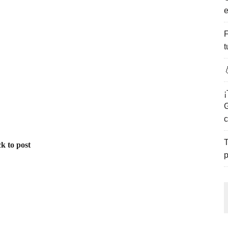
e
ENCANTO DE LAS PLAYAS DEL GOLFO DE MÉXICO.
F
t

¡
G
c
T
k to post
p